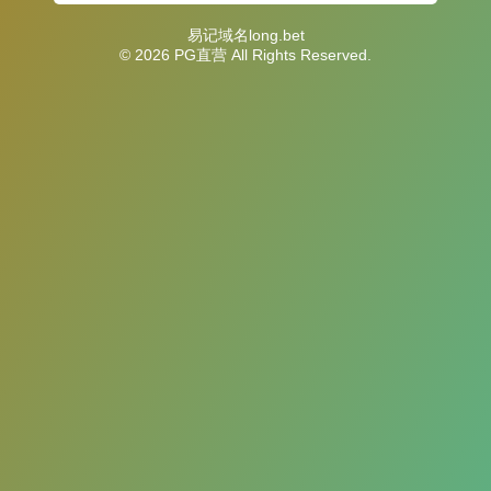
易记域名long.bet
© 2026 PG直营 All Rights Reserved.