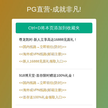
PG直营-成就非凡!
Ctrl+D将本页添加到收藏夹
尊龙凯时-新人立享高达16888见面礼！
<<国内线路→立即前往(防封)>>
<<海外或VPN线路(邮箱注册)>>
<<新人16888见面礼领取入口>>
918博天堂-首存限时赠送100%礼金！
<<国内线路→立即前往(防封)>>
<<海外或VPN线路(邮箱注册)>>
<<首存送100%礼金领取入口>>